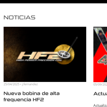
NOTICIAS
25/04/2025 • j.fernandez
05/09/202
Nueva bobina de alta
Actua
frequencia HF2
Actualiz