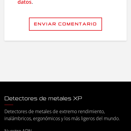
datos
.
ENVIAR COMENTARIO
Detectores de metales XP
Detectores de metales de extremo rendimiento,
inalámbricos, ergonómicos y los más ligeros del mundo.
Nuestro ADN