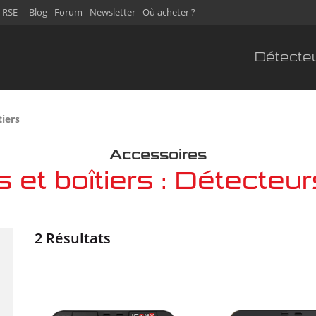
 RSE
Blog
Forum
Newsletter
Où acheter ?
Détecte
tiers
Accessoires
et boîtiers : Détecteu
2 Résultats