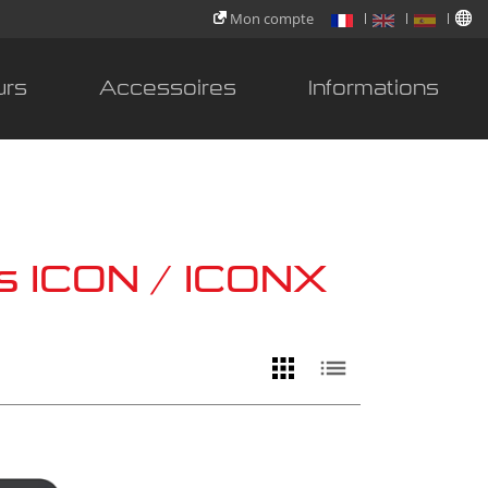
Mon compte
urs
Accessoires
Informations
rs ICON / ICONX