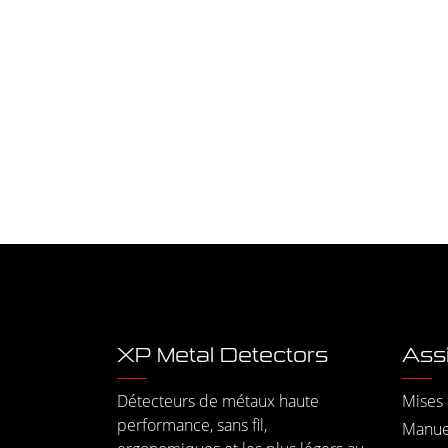
XP Metal Detectors
Ass
Détecteurs de métaux haute
Mises 
performance, sans fil,
Manuel