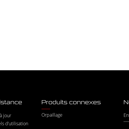
istance
Produits connexes
N
Orpaillage
à jour
s d’utilisation