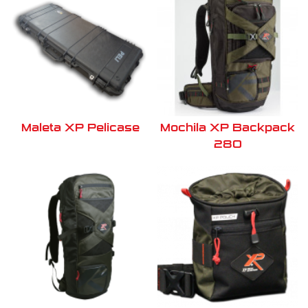
Maleta XP Pelicase
Mochila XP Backpack
280