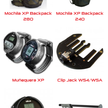
Mochila XP Backpack
Mochila XP Backpack
280
240
Muñequera XP
Clip Jack WS4/WSA